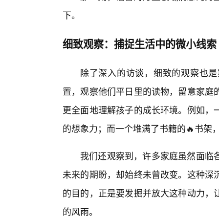
下。
细致观察：捕捉生活中的微小线索
除了深入的访谈，细致的观察也是
置，观察他们平日里的读物，留意家庭的
更全面地理解孩子的成长环境。例如，
的想象力；而一个堆满了书籍的🔥书架
我们还观察到，许多家庭虽然面临
未来的期盼，却始终未曾改变。这种深
的目的，正是要发掘并放大这种动力，
的风雨。