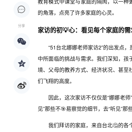
教育模式中课堂与家庭的隔阂，以一种更
的角落，点亮了许多家庭的心灵。
分享
家访的初💡心：看见每个家庭的需
“51台北娜娜老师家访2”的出发
中所面临的挑战与需求。我们深知，孩
境、父母的教养方式、经济状况、甚至
们飞翔的高度。
因此，这次家访不仅仅是“娜娜老师
见”那些不🎯易察觉的细节，去“听见”
我们拜访的家庭，来自台北🤔的各