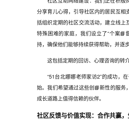
社区互助网络建设：我们正在积极
分享育儿心得，引导社区内的居民互相
括组织定期的社区交流活动，建立线上
特殊困难的家庭，我们设立了“个案📘
持，确保他们能够持续获得帮助，并逐
这包括定期的回访、心理咨询的转
“51台北娜娜老师家访2”的成功，
始。我们希望通过这些创📘新性的服务
成长道路上值得信赖的伙伴。
社区反馈与价值实现：合作共赢，