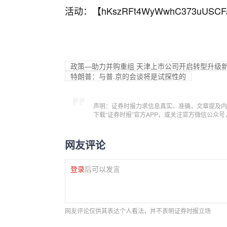
活动：【
hKszRFt4WyWwhC373uUSCF
政策—助力并购重组 天津上市公司开启转型升级
特朗普：与普.京的会谈将是试探性的
声明：证券时报力求信息真实、准确，文章提及内
下载“证券时报”官方APP，或关注官方微信公众
网友评论
登录
后可以发言
网友评论仅供其表达个人看法，并不表明证券时报立场