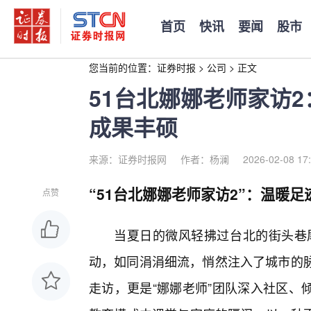
首页
快讯
要闻
股市
您当前的位置：
证券时报
>
公司
>
正文
51台北娜娜老师家访
成果丰硕
来源：证券时报网
作者：杨澜
2026-02-08 17
“51台北娜娜老师家访2”：温暖
点赞
当夏日的微风轻拂过台北的街头巷尾
动，如同涓涓细流，悄然注入了城市的脉
走访，更是“娜娜老师”团队深入社区、