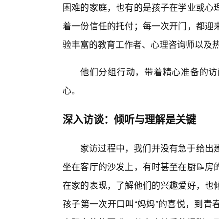
困难的家庭，也有的是孩子在学业或心
着一份信任的托付；每一次开门，都迎
验丰富的教育工作者、心理咨询师以及
他们分组行动，带着精心准备的访
心。
深入访谈：倾听与理解是关键
家访过程中，我们并没有急于给出
坐在客厅的沙发上，有时甚至在厨📝房
在家的表现，了解他们的兴趣爱好，也倾
孩子第一次开口叫“妈妈”的喜悦，到青