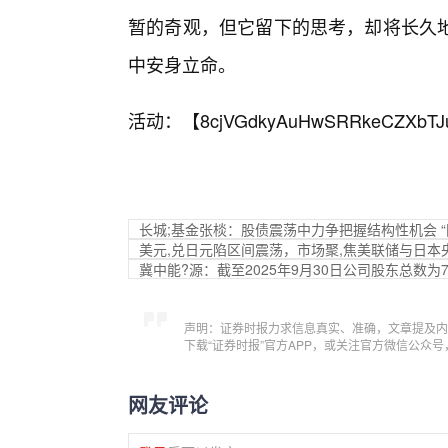
暂的奇观，但它留下的思考，却将长久
中安身立命。
活动：【
8cjVGdkyAuHwSRRkeCZXbTJ
长城;基金张棪：股债震荡中力争把握结构性机会 “
美元,兑日元陷区间震荡，市场聚,焦美联储与日本
冀中能?源：截至2025年9月30日公司股东总数为7
声明：证券时报力求信息真实、准确，文章提及内
下载“证券时报”官方APP，或关注官方微信公众
网友评论