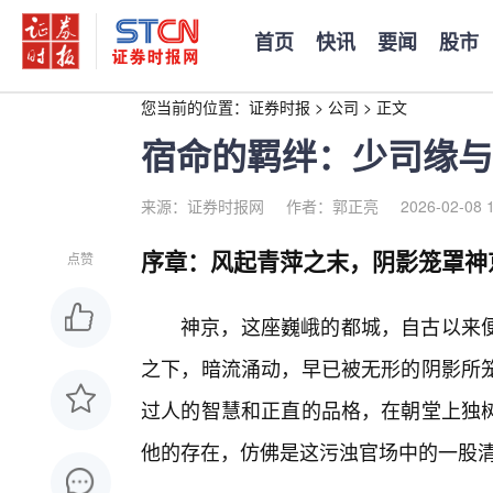
首页
快讯
要闻
股市
您当前的位置：
证券时报
>
公司
>
正文
宿命的羁绊：少司缘与
来源：证券时报网
作者：郭正亮
2026-02-08 
序章：风起青萍之末，阴影笼罩神
点赞
神京，这座巍峨的都城，自古以来
之下，暗流涌动，早已被无形的阴影所
过人的智慧和正直的品格，在朝堂上独
他的存在，仿佛是这污浊官场中的一股