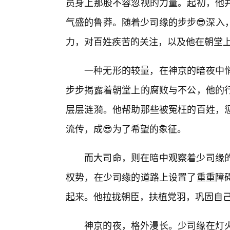
员身上那股不容忽视的力量。起初，他
气盛的鲁莽。随着少司缘的步步😎深入
力，对百姓疾苦的关注，以及他在朝堂
一种无形的较量，在神京的暗夜中
步步揭露着朝堂上的腐败与不公，他的
层层涟漪。他帮助那些被冤枉的百姓，
流传，成😎为了希望的象征。
而大司命，则在暗中观察着少司缘
权势，在少司缘的道路上设置了重重障
起来。他拉拢朝臣，扶植党羽，巩固自
神京的夜，格外漫长。少司缘在灯