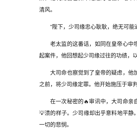
清风。
“陛下，少司缘忠心耿耿，绝无可能
老太监的这番话，如同在皇帝心中埋
起案件，他回想起少司缘过往的功绩，
大司命也察觉到了皇帝的疑虑，他加
之前，将少司缘定罪。他开始施压于审
在一次秘密的🔥审讯中，大司命亲
💡溃的样子。少司缘却出乎意料地平静
一切的悲悯。