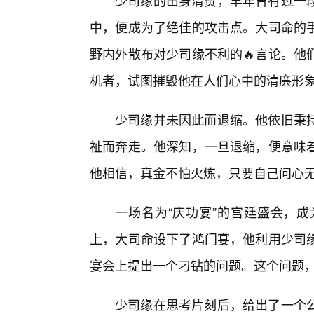
少司缘的出身清贫，早年曾有过一段
中，便成为了绝佳的攻击点。大司命的
野内外散布对少司缘不利的🔥言论。他
机者，试图摧毁他在人们心中的清廉形
少司缘并未因此而退缩。他依旧秉
祉而奔走。他深知，一旦退缩，便意味
他相信，真金不怕火炼，只要自己问心
一场名为“庆功宴”的宫廷盛会，成
上，大司命设下了鸿门宴，他利用少司
宴会上提出一个刁钻的问题。这个问题
少司缘在思考片刻后，给出了一个