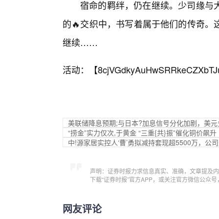
宿命的羁绊，仍在继续。少司缘与大
的🔥交织中，书写着属于他们的传奇。
继续……
活动：【
8cjVGdkyAuHwSRRkeCZXbTJ
美联储降息预期;与日本?加息信号分化加剧，美
“捞金”实力仅次,于黄金 “三重{共}振”催化铜价飙升
中!源家居实控人‘曹’勇拟减持套现超5500万，公
声明：证券时报力求信息真实、准确，文章提及内
下载“证券时报”官方APP，或关注官方微信公众
网友评论