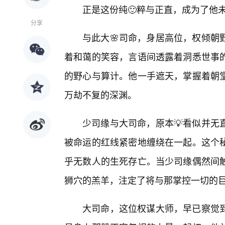
正是这份纯🙂粹与正直，成为了他
分享
与此大🌸司命，身居高位，权倾朝
着和蔼的笑容，言语间透露着洞悉世事的
的野心与算计。他一手遮天，掌握着朝
万劫不复的深渊。
少司缘与大司命，原本💡看似并无
被命运的红线紧密地缠绕在一起。这个
乎无数人的生死存亡。当少司缘偶然间触
狮穴的羔羊，注定了将与那掌控一切的
大司命，这位权谋大师，早已察觉